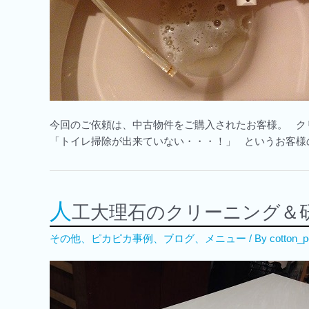
今回のご依頼は、中古物件をご購入されたお客様。 
「トイレ掃除が出来ていない・・・！」 というお客様の
人
工大理石のクリーニング＆
その他
、
ピカピカ事例
、
ブログ
、
メニュー
/ By
cotton_p