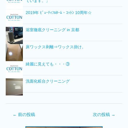
ています。」
2019年 ﾋﾞｭｰﾃｨﾌﾙﾎｰﾑ・ｺｯﾄﾝ 10周年☆
浴室徹底クリーニング in 京都
床ワックス剥離⇒ワックス掛け。
綺麗に見えても・・・③
洗面化粧台クリーニング
←
前の投稿
次の投稿
→