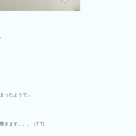
。
まったようで…
きます。。。（T T)