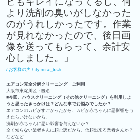
ビもキレイになってるし、何
より洗剤の臭いがしなかった
のがうれしかったです。作業
が見れなかったので、後日画
像を送ってもらって、余計安
心しました。」
/
お客様の声
/ By
mirai_tech
エアコン完全分解クリーニング ご利用
大阪市東淀川区・匿名
■
今回、ハウスクリーニング（その他クリーニング）を利用しよ
うと思ったきっかけは？どんな事でお悩みでしたか？
エアコンのカビがすごかったから、カビが赤ちゃんに悪影響を与
えたらいけないから。
洗剤が赤ちゃんに悪い影響を与えないか？
全く知らない業者さんに頼む訳だから、信頼出来る業者さんか？
などなど…