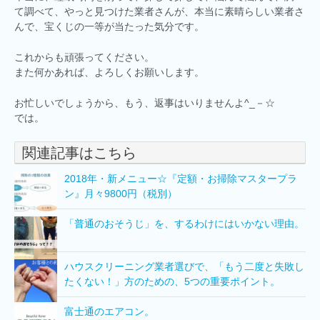
て調べて、やっと見つけた業者さんが、本当に素晴らしい業者さ
んで、宝くじの一等が当たった気分です。
これからも頑張ってください。
また何かあれば、よろしくお願いします。
お忙しいでしょうから、もう、返事はいりませんよ^_－☆
では。
関連記事はこちら
2018年・新メニュー☆『定額・お掃除マスタープラ
ン』月々9800円（税別）
「普通のおそうじ」を、するわけにはいかない理由。
ハウスクリーニング業者選びで、「もう二度と失敗し
たくない！」方のための、5つの重要ポイント。
富士通のエアコン。